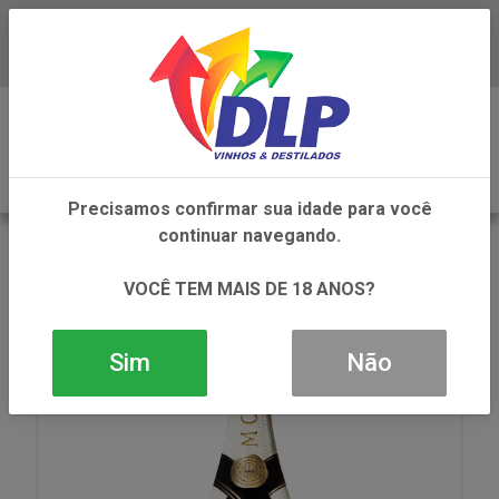
Baixe já o APP da DLP Vinhos
0
Precisamos confirmar sua idade para você
continuar navegando.
VOLTAR
INÍCIO
VINHOS
CHAMPAGNE
CHAMPAGNE MOET CHANDON ICE IMPERIAL 1X750ML
VOCÊ TEM MAIS DE 18 ANOS?
Sim
Não