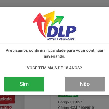
IVOS
NÃO ALCOÓLICOS
ALIMENTOS
AC
Precisamos confirmar sua idade para você continuar
RANGO E LARANJA 1X23GRS
navegando.
Cha Leao Mora
VOCÊ TEM MAIS DE 18 ANOS?
1x23grs
Sim
Não
Em Estoque
Código: 011857
Código NCM: 21069010