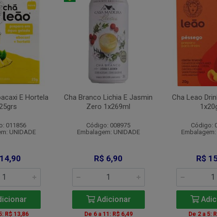
acaxi E Hortela
Cha Branco Lichia E Jasmin
Cha Leao Dri
25grs
Zero 1x269ml
1x20
o: 011856
Código: 008975
Código: 
em: UNIDADE
Embalagem: UNIDADE
Embalagem:
 14,90
R$ 6,90
R$ 15
icionar
Adicionar
Adic
5: R$ 13,86
De 6 a 11: R$ 6,49
De 2 a 5: 