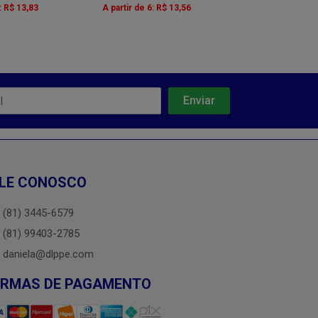
: R$ 13,83
A partir de 6: R$ 13,56
A partir de 6: R
LE CONOSCO
(81) 3445-6579
(81) 99403-2785
daniela@dlppe.com
ORMAS DE PAGAMENTO