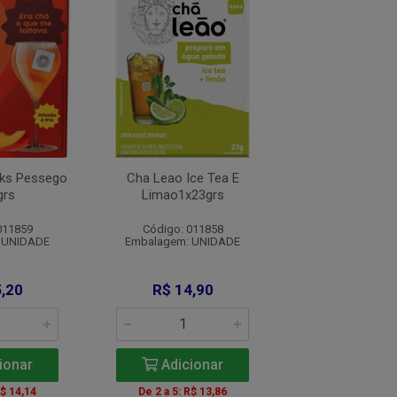
nks Pessego
Cha Leao Ice Tea E
Cha Leao Abacaxi
grs
Limao1x23grs
1x25grs
011859
Código: 011858
Código: 011
 UNIDADE
Embalagem: UNIDADE
Embalagem: U
,20
R$ 14,90
R$ 14,9
ionar
Adicionar
Adicio
R$ 14,14
De 2 a 5: R$ 13,86
De 2 a 5: R$ 