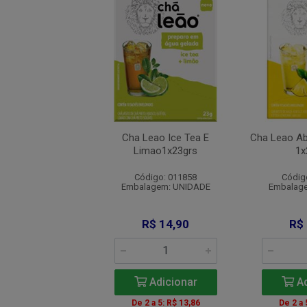
o Drinks Pessego
Cha Leao Ice Tea E
Cha Leao Ab
1x20grs
Limao1x23grs
1x
digo: 011859
Código: 011858
Códig
agem: UNIDADE
Embalagem: UNIDADE
Embalag
R$ 15,20
R$ 14,90
R$
Adicionar
Adicionar
Ad
 a 5: R$ 14,14
De 2 a 5: R$ 13,86
De 2 a 