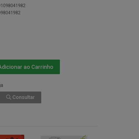
891098041982
1098041982
dicionar ao Carrinho
ga
Consultar