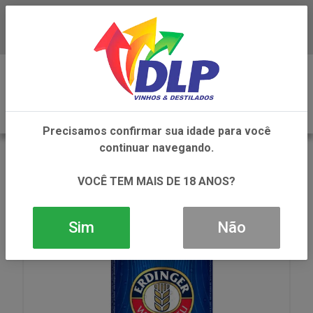
Baixe já o APP da DLP Vinhos
0
Precisamos confirmar sua idade para você
continuar navegando.
VOLTAR
INÍCIO
DESTILADOS
CERVEJA
CERVEJA ERDINGER SEM ALCOOL ALKOHOLFREI LATA
VOCÊ TEM MAIS DE 18 ANOS?
1X500ML
Sim
Não