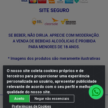
SITE SEGURO
SE BEBER, NÃO DIRIJA. APRECIE COM MODERAÇÃO.
A VENDA DE BEBIDAS ALCOÓLICAS É PROIBIDA
PARA MENORES DE 18 ANOS.
* Imagens dos produtos são meramente ilustrativas
O nosso site coleta cookies próprios e de
DLP Vinhos - Av. Engenheiro Abdias de Carvalho, 962 -
terceiros para proporcionar uma experiência
Torrões, Recife/PE - CEP 50.640-525 - CNPJ
personalizada ao usuário, apresentar publicidade
05.429.222/0001-48
relevante de acordo com o seu perfil e melhorar a
qualidade do nosso site.
Aceito
Negar não essenciais
Preferências de Cookies