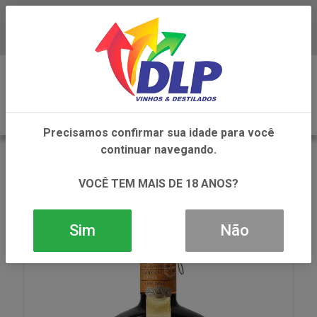
Baixe já o APP da DLP Vinhos
0
Precisamos confirmar sua idade para você
continuar navegando.
VOLTAR
INÍCIO
DESTILADOS
CACHACA
CACHACA WEBER HAUS PREMIUM BLACK 3YEARS
VOCÊ TEM MAIS DE 18 ANOS?
1X750ML
Sim
Não