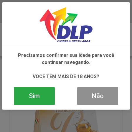
Baixe já o APP da DLP Vinhos
0
Precisamos confirmar sua idade para você
continuar navegando.
VOLTAR
INÍCIO
ALIMENTOS
BISCOITO
BISCOITO CROSTINI ITA LA PASTINA TRADICIONAL
VOCÊ TEM MAIS DE 18 ANOS?
1X200GR
Sim
Não