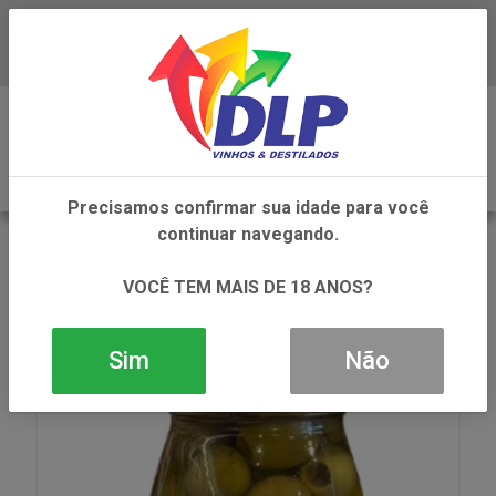
Baixe já o APP da DLP Vinhos
0
Precisamos confirmar sua idade para você
continuar navegando.
VOLTAR
INÍCIO
ALIMENTOS
AZEITONA
AZEITONA TIO PACO VERDE S CAROCO COM OREGANO
VOCÊ TEM MAIS DE 18 ANOS?
1X160G
Sim
Não