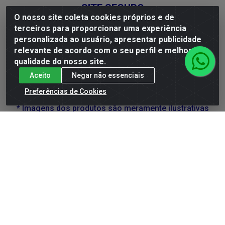
SITE SEGURO
O nosso site coleta cookies próprios e de
terceiros para proporcionar uma experiência
personalizada ao usuário, apresentar publicidade
relevante de acordo com o seu perfil e melhorar a
SE BEBER, NÃO DIRIJA. APRECIE COM MODERAÇÃO.
qualidade do nosso site.
A VENDA DE BEBIDAS ALCOÓLICAS É PROIBIDA
Aceito
Negar não essenciais
PARA MENORES DE 18 ANOS.
Preferências de Cookies
* Imagens dos produtos são meramente ilustrativas
DLP Vinhos - Av. Engenheiro Abdias de Carvalho, 962 -
Torrões, Recife/PE - CEP 50.640-525 - CNPJ
05.429.222/0001-48