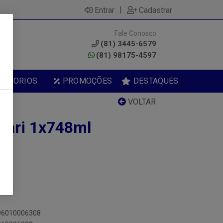
|
Entrar
Cadastrar
Fale Conosco
0
(81) 3445-6579
(81) 98175-4597
ESSORIOS
PROMOÇÕES
DESTAQUES
VOLTAR
pari 1x748ml
896010006308