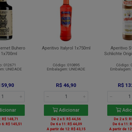
Fernet Buhero
Aperitivo Italyrol 1x750ml
Aperitivo S
 1x700ml
Schlichte Orig
o: 012671
Código: 010895
Código: 
em: UNIDADE
Embalagem: UNIDADE
Embalagem:
159,90
R$ 46,90
R$ 13
icionar
Adicionar
Adic
5: R$ 148,71
De 2 a 5: R$ 44,56
De 2 a 5: R
e 6: R$ 145,51
De 6 a 11: R$ 44,09
De 6 a 11: 
A partir de 12: R$ 43,15
A partir de 12