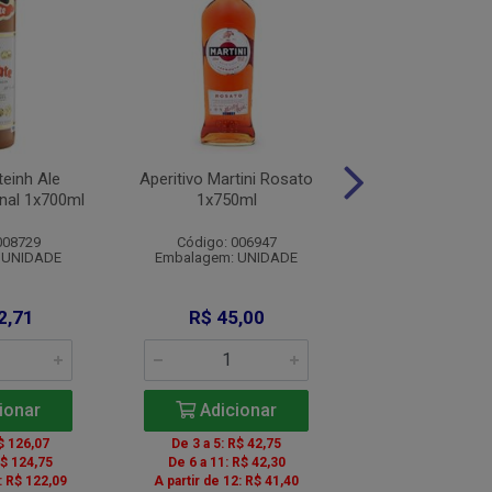
teinh Ale
Aperitivo Martini Rosato
Aperitivo Martini
inal 1x700ml
1x750ml
1x750m
008729
Código: 006947
Código: 007
 UNIDADE
Embalagem: UNIDADE
Embalagem: U
2,71
R$ 45,00
R$ 45,0
ionar
Adicionar
Adicio
$ 126,07
De 3 a 5: R$ 42,75
De 3 a 5: R$ 
R$ 124,75
De 6 a 11: R$ 42,30
De 6 a 11: R$ 
: R$ 122,09
A partir de 12: R$ 41,40
A partir de 12: 