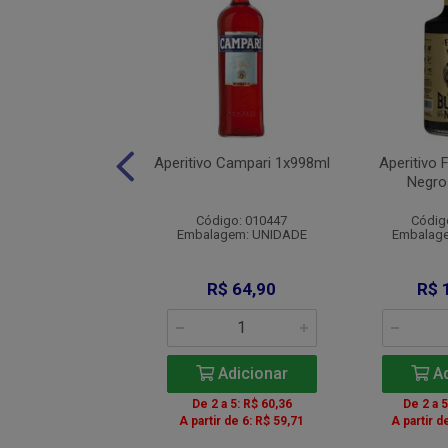
ivo Ramazzotti
Aperitivo Campari 1x998ml
Aperitivo 
ro 1x700ml
Negro
digo: 009506
Código: 010447
Códig
agem: UNIDADE
Embalagem: UNIDADE
Embalag
R$ 83,00
R$ 64,90
R$ 
Adicionar
Adicionar
Ad
 a 5: R$ 77,19
De 2 a 5: R$ 60,36
De 2 a 
 a 11: R$ 78,02
A partir de 6: R$ 59,71
A partir d
r de 12: R$ 75,53