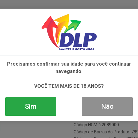
IVOS
NÃO ALCOÓLICOS
ALIMENTOS
AC
Precisamos confirmar sua idade para você continuar
CAMPARI 1X748ML
navegando.
Aperitivo Cam
VOCÊ TEM MAIS DE 18 ANOS?
Sim
Não
Em Estoque
Código: 010596
Código NCM: 22089000
Código de Barras do Produto: 7