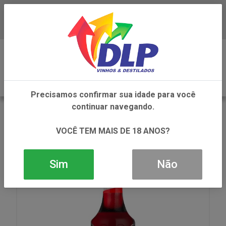
Baixe já o APP da DLP Vinhos
0
Precisamos confirmar sua idade para você
continuar navegando.
VOLTAR
INÍCIO
NÃO ALCOÓLICOS
XAROPE
XAROPE MONIN HIBISCO 1X700ML
VOCÊ TEM MAIS DE 18 ANOS?
Sim
Não