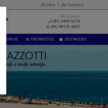
|
Entrar
Cadastrar
Fale Conosco
0
(81) 3445-6579
(81) 98175-4597
ESSORIOS
PROMOÇÕES
DESTAQUES