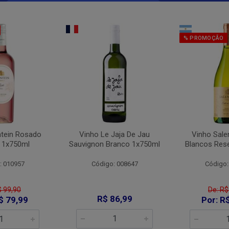
% PROMOÇÃO
ntein Rosado
Vinho Le Jaja De Jau
Vinho Sale
 1x750ml
Sauvignon Branco 1x750ml
Blancos Res
: 010957
Código: 008647
Código:
$ 99,90
De: R$
R$ 86,99
$ 79,99
Por: R