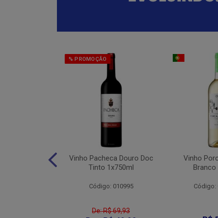
% PROMOÇÃO
eter Cabernet
Vinho Pacheca Douro Doc
Vinho Por
to 1x750ml
Tinto 1x750ml
Branco
: 010176
Código: 010995
Código:
De: R$ 69,93