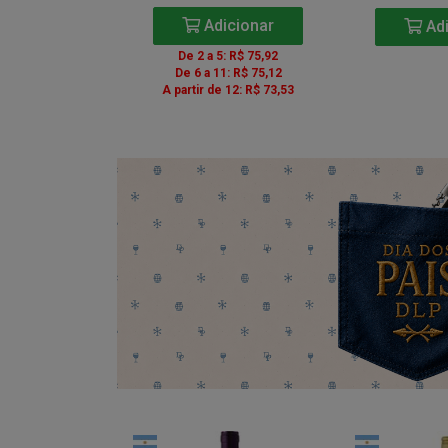
icionar
Adicionar
Adi
5: R$ 85,41
De 2 a 5: R$ 75,92
1: R$ 84,51
De 6 a 11: R$ 75,12
e 12: R$ 82,71
A partir de 12: R$ 73,53