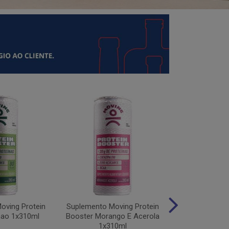
oving Protein
Suplemento Moving Protein
Suplemento M
mao 1x310ml
Booster Morango E Acerola
Protein Uv
1x310ml