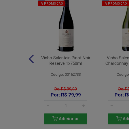
% PROMOÇÃO
% PROMOÇÃO
os Red Blend
Vinho Salentein Pinot Noir
Vinho Salen
750ml
Reserve 1x750ml
Chardonnay
 26007000
Código: 00162733
Código
De: R$ 99,90
De: R
115,90
Por: R$ 79,99
Por: R
icionar
Adicionar
Adi
e 2: R$ 106,63