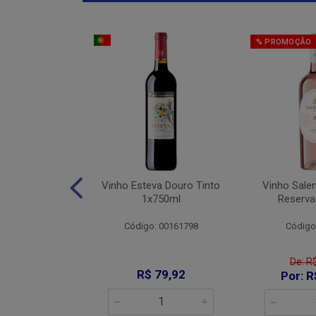
% PROMOÇÃO
Jaja De Jau
Vinho Esteva Douro Tinto
Vinho Sale
into 1x750ml
1x750ml
Reserva
: 008644
Código: 00161798
Código
De: R
89,90
R$ 79,92
Por: R