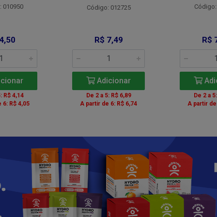
: 010950
Código:
Código: 012725
4,50
R$ 7,49
R$ 
cionar
Adicionar
Adi
: R$ 4,14
De 2 a 5: R$ 6,89
De 2 a 5
e 6: R$ 4,05
A partir de 6: R$ 6,74
A partir de