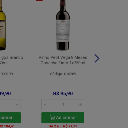
Figos Branco
Vinho Petit Vega 8 Meses
Vinho Alamo
50ml
Cosecha Tinto 1x750ml
Bco 1x
 009298
Código: 010269
Código: 
09,90
R$ 95,90
R$ 11
cionar
Adicionar
Adic
 R$ 104,41
De 2 a 5: R$ 91,11
A partir de 2