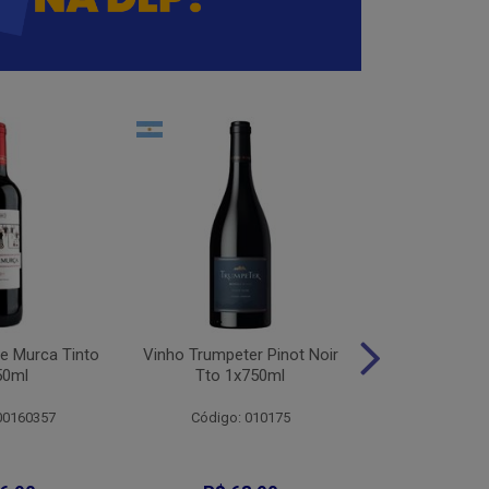
e Murca Tinto
Vinho Trumpeter Pinot Noir
Vinho Trum
50ml
Tto 1x750ml
Malbec 
00160357
Código: 010175
Código: