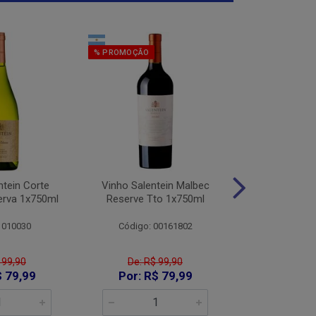
% PROMOÇÃO
% PROMOÇÃO
ntein Corte
Vinho Salentein Malbec
Vinho Salent
erva 1x750ml
Reserve Tto 1x750ml
Tintas Res
1x75
 010030
Código: 00161802
Código:
 99,90
De: R$ 99,90
De: R$
$ 79,99
Por: R$ 79,99
Por: R$