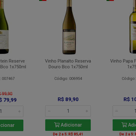
tein Reserve
Vinho Planalto Reserva
Vinho Papa 
 Bco 1x750ml
Douro Bco 1x750ml
1x7
: 007467
Código: 006954
Código:
$ 99,90
R$ 89,90
R$ 1
$ 79,99
Adicionar
Adi
cionar
De 2 a 5: R$ 85,41
De 2 a 5: