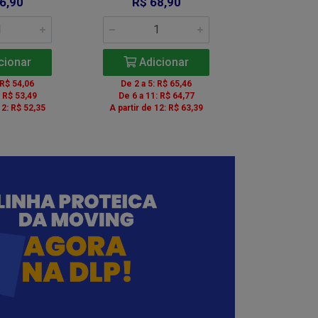
6,90
R$ 68,90
R$ 6
cionar
Adicionar
Adic
 R$ 54,06
De 2 a 5: R$ 65,46
De 2 a 5: 
: R$ 53,49
De 6 a 11: R$ 64,77
De 6 a 11:
12: R$ 52,35
A partir de 12: R$ 63,39
A partir de 1