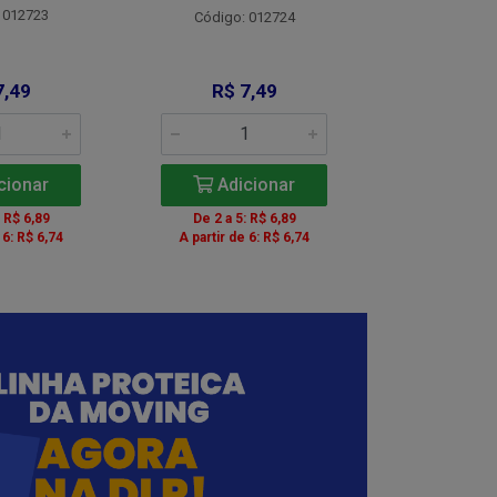
 012723
Código:
Código: 012724
7,49
R$ 7,49
R$ 8
cionar
Adicionar
Adic
: R$ 6,89
De 2 a 5: R$ 6,89
De 2 a 5:
 6: R$ 6,74
A partir de 6: R$ 6,74
A partir de 