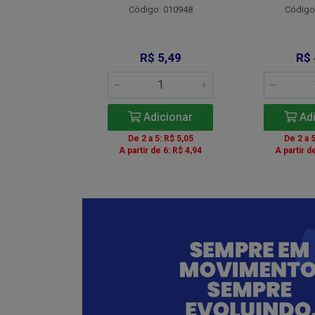
Código: 010948
Código
: 012734
 9,00
R$ 5,49
R$ 
icionar
Adicionar
Adi
5: R$ 8,28
De 2 a 5: R$ 5,05
De 2 a 5
de 6: R$ 8,10
A partir de 6: R$ 4,94
A partir d