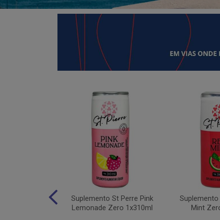
 Moving Hydro
Suplemento St Perre Pink
Suplemento 
tas Vermelhas
Lemonade Zero 1x310ml
Mint Zer
1x30g...