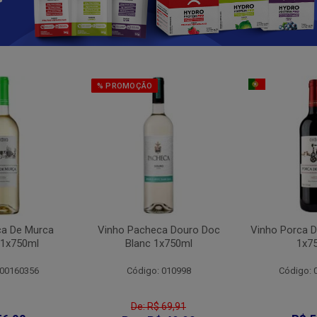
% PROMOÇÃO
ca De Murca
Vinho Pacheca Douro Doc
Vinho Porca D
 1x750ml
Blanc 1x750ml
1x7
 00160356
Código: 010998
Código: 
De: R$ 69,91