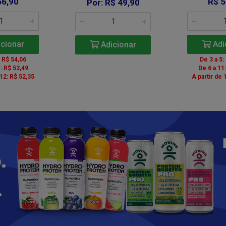
56,90
R$ 5
Por: R$ 49,90
cionar
Adi
Adicionar
: R$ 54,06
De 3 a 5:
: R$ 53,49
De 6 a 11
 12: R$ 52,35
A partir de 