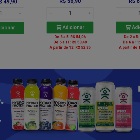
R$ 56,90
R$ 6
$ 49,90
Adicionar
Adi
cionar
De 3 a 5: R$ 54,06
De 2 a 5:
De 6 a 11: R$ 53,49
De 6 a 11
A partir de 12: R$ 52,35
A partir de 