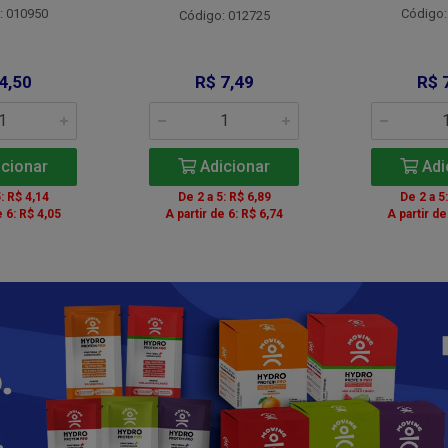
: 010950
Código:
Código: 012725
4,50
R$ 7,49
R$ 
cionar
Adicionar
Adi
: R$ 4,14
De 2 a 5: R$ 6,89
De 2 a 5
e 6: R$ 4,05
A partir de 6: R$ 6,74
A partir de