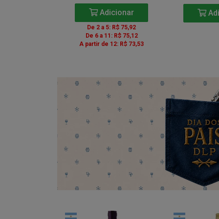
icionar
Adicionar
Adi
5: R$ 85,41
De 2 a 5: R$ 75,92
1: R$ 84,51
De 6 a 11: R$ 75,12
e 12: R$ 82,71
A partir de 12: R$ 73,53