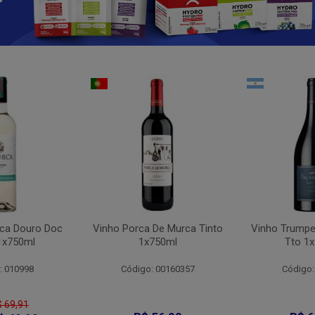
ca Douro Doc
Vinho Porca De Murca Tinto
Vinho Trumpet
1x750ml
1x750ml
Tto 1
: 010998
Código: 00160357
Código:
$ 69,91