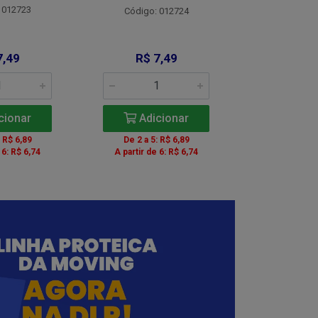
 012723
Código:
Código: 012724
7,49
R$ 7,49
R$ 8
cionar
Adicionar
Adic
: R$ 6,89
De 2 a 5: R$ 6,89
De 2 a 5:
 6: R$ 6,74
A partir de 6: R$ 6,74
A partir de 