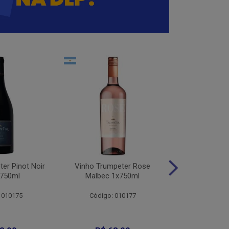
er Pinot Noir
Vinho Trumpeter Rose
Vinho Trumpet
x750ml
Malbec 1x750ml
1x75
 010175
Código: 010177
Código: