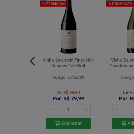
% PROMOÇÃO
% PROMOÇÃO
os Red Blend
Vinho Salentein Pinot Noir
Vinho Salen
750ml
Reserve 1x750ml
Chardonnay
 26007000
Código: 00162733
Código
De: R$ 99,90
De: R
115,90
Por: R$ 79,99
Por: R
icionar
Adicionar
Adi
e 2: R$ 106,63