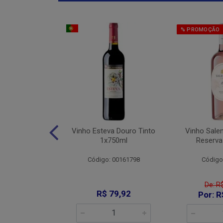
% PROMOÇÃO
Jaja De Jau
Vinho Esteva Douro Tinto
Vinho Sale
into 1x750ml
1x750ml
Reserva
: 008644
Código: 00161798
Código
De: R
89,90
R$ 79,92
Por: R