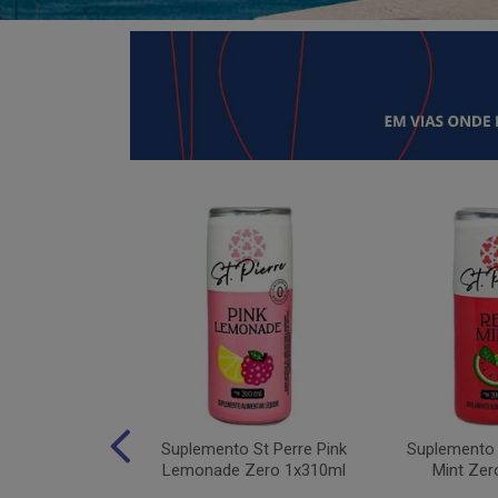
 Moving Hydro
Suplemento St Perre Pink
Suplemento 
tas Vermelhas
Lemonade Zero 1x310ml
Mint Zer
1x30g...