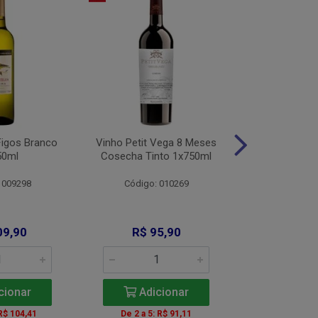
Figos Branco
Vinho Petit Vega 8 Meses
Vinho Alamo
50ml
Cosecha Tinto 1x750ml
Bco 1x
 009298
Código: 010269
Código: 
09,90
R$ 95,90
R$ 11
cionar
Adicionar
Adic
 R$ 104,41
De 2 a 5: R$ 91,11
A partir de 2