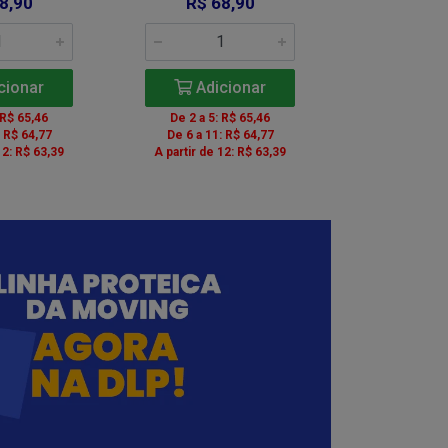
8,90
R$ 68,90
R$ 6
cionar
Adicionar
Adic
 R$ 65,46
De 2 a 5: R$ 65,46
De 2 a 5: 
: R$ 64,77
De 6 a 11: R$ 64,77
De 6 a 11:
12: R$ 63,39
A partir de 12: R$ 63,39
A partir de 1