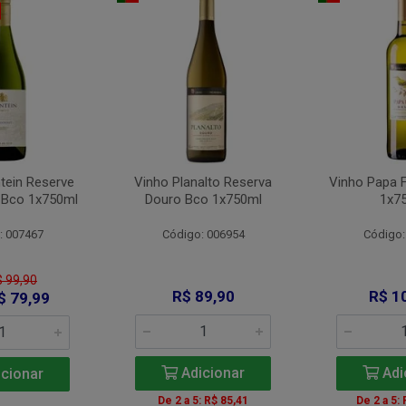
tein Reserve
Vinho Planalto Reserva
Vinho Papa 
 Bco 1x750ml
Douro Bco 1x750ml
1x7
: 007467
Código: 006954
Código:
$ 99,90
R$ 89,90
R$ 1
$ 79,99
Adicionar
Adi
cionar
De 2 a 5: R$ 85,41
De 2 a 5: