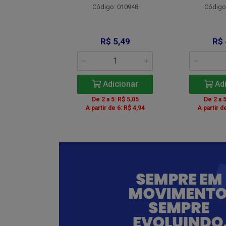
Código: 010948
Código
: 012734
 9,00
R$ 5,49
R$ 
icionar
Adicionar
Adi
5: R$ 8,28
De 2 a 5: R$ 5,05
De 2 a 5
de 6: R$ 8,10
A partir de 6: R$ 4,94
A partir d