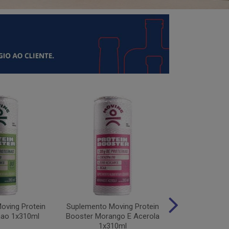
oving Protein
Suplemento Moving Protein
Suplemento M
mao 1x310ml
Booster Morango E Acerola
Protein Uv
1x310ml