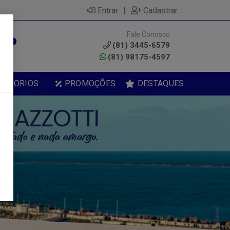
|
Entrar
Cadastrar
Fale Conosco
0
(81) 3445-6579
(81) 98175-4597
ESSORIOS
PROMOÇÕES
DESTAQUES