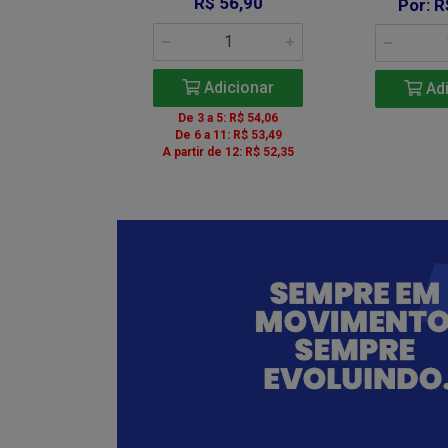
67,90
R$ 56,90
Por: R
icionar
Adicionar
Adi
5: R$ 64,51
De 3 a 5: R$ 54,06
1: R$ 63,83
De 6 a 11: R$ 53,49
e 12: R$ 62,47
A partir de 12: R$ 52,35