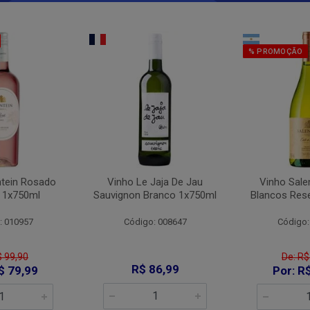
% PROMOÇÃO
ntein Rosado
Vinho Le Jaja De Jau
Vinho Sale
 1x750ml
Sauvignon Branco 1x750ml
Blancos Res
: 010957
Código: 008647
Código:
$ 99,90
De: R$
R$ 86,99
$ 79,99
Por: R