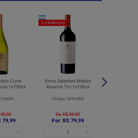
% PROMOÇÃO
% PROMOÇÃO
ntein Corte
Vinho Salentein Malbec
Vinho Salent
erva 1x750ml
Reserve Tto 1x750ml
Tintas Res
1x75
 010030
Código: 00161802
Código:
 99,90
De: R$ 99,90
De: R$
$ 79,99
Por: R$ 79,99
Por: R$