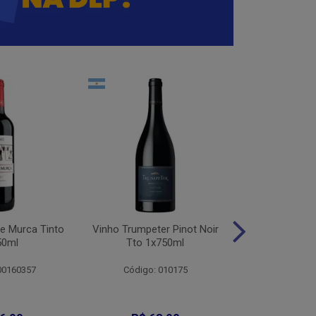
e Murca Tinto
Vinho Trumpeter Pinot Noir
Vinho Trum
50ml
Tto 1x750ml
Malbec 
00160357
Código: 010175
Código: