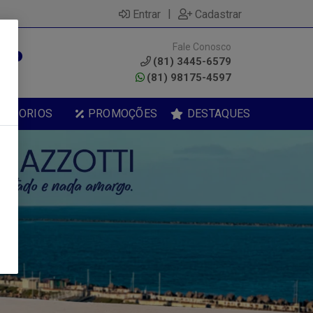
|
Entrar
Cadastrar
Fale Conosco
0
(81) 3445-6579
(81) 98175-4597
ESSORIOS
PROMOÇÕES
DESTAQUES