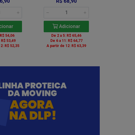
6,90
R$ 68,90
R$ 6
cionar
Adicionar
Adic
 R$ 54,06
De 2 a 5: R$ 65,46
De 2 a 5: 
: R$ 53,49
De 6 a 11: R$ 64,77
De 6 a 11:
12: R$ 52,35
A partir de 12: R$ 63,39
A partir de 1