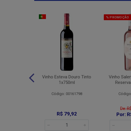
% PROMOÇÃO
Jaja De Jau
Vinho Esteva Douro Tinto
Vinho Sale
into 1x750ml
1x750ml
Reserva
: 008644
Código: 00161798
Código
De: R
89,90
R$ 79,92
Por: R