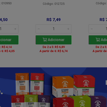
: 010950
Código:
Código: 012725
4,50
R$ 7,49
R$ 
cionar
Adicionar
Adi
: R$ 4,14
De 2 a 5: R$ 6,89
De 2 a 5
e 6: R$ 4,05
A partir de 6: R$ 6,74
A partir de