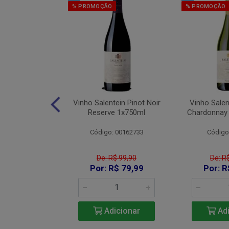
% PROMOÇÃO
% PROMOÇÃO
os Red Blend
Vinho Salentein Pinot Noir
Vinho Salen
750ml
Reserve 1x750ml
Chardonnay
 26007000
Código: 00162733
Código
De: R$ 99,90
De: R
115,90
Por: R$ 79,99
Por: R
icionar
Adicionar
Adi
e 2: R$ 106,63