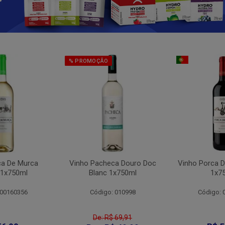
% PROMOÇÃO
ca De Murca
Vinho Pacheca Douro Doc
Vinho Porca D
 1x750ml
Blanc 1x750ml
1x7
 00160356
Código: 010998
Código: 
De: R$ 69,91