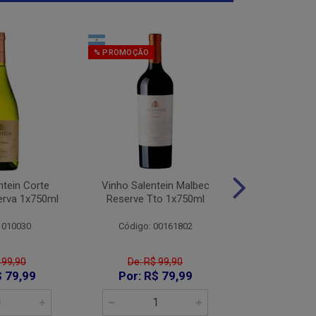
% PROMOÇÃO
% PROMOÇÃO
ntein Corte
Vinho Salentein Malbec
Vinho Salent
erva 1x750ml
Reserve Tto 1x750ml
Tintas Res
1x75
 010030
Código: 00161802
Código:
 99,90
De: R$ 99,90
De: R$
$ 79,99
Por: R$ 79,99
Por: R$