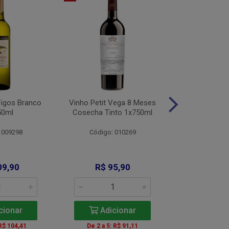
Figos Branco
Vinho Petit Vega 8 Meses
Vinho Alamo
50ml
Cosecha Tinto 1x750ml
Bco 1x
 009298
Código: 010269
Código: 
09,90
R$ 95,90
R$ 11
cionar
Adicionar
Adic
 R$ 104,41
De 2 a 5: R$ 91,11
A partir de 2