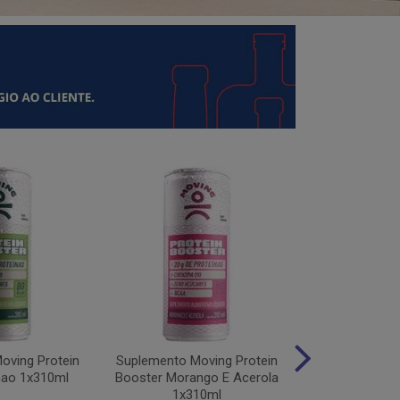
oving Protein
Suplemento Moving Protein
Suplemento M
mao 1x310ml
Booster Morango E Acerola
Protein Uv
1x310ml