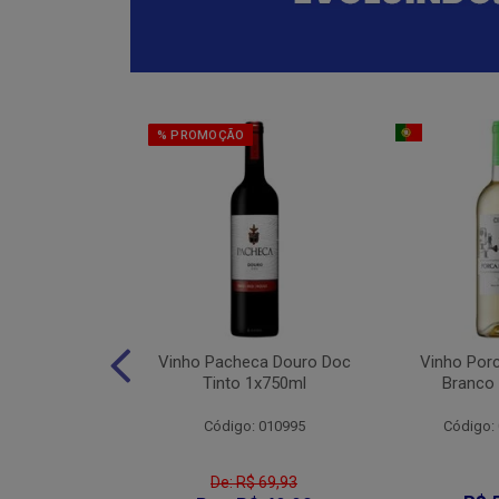
% PROMOÇÃO
eter Cabernet
Vinho Pacheca Douro Doc
Vinho Por
to 1x750ml
Tinto 1x750ml
Branco
: 010176
Código: 010995
Código:
De: R$ 69,93