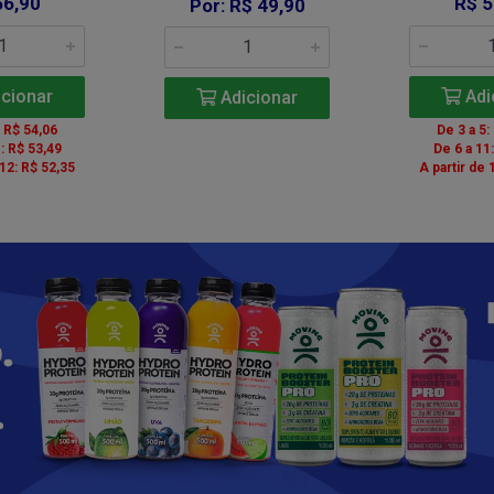
56,90
R$ 5
Por: R$ 49,90
cionar
Adi
Adicionar
: R$ 54,06
De 3 a 5:
: R$ 53,49
De 6 a 11
 12: R$ 52,35
A partir de 