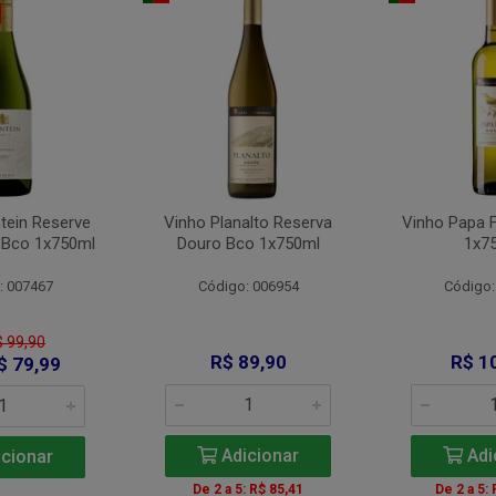
tein Reserve
Vinho Planalto Reserva
Vinho Papa 
 Bco 1x750ml
Douro Bco 1x750ml
1x7
: 007467
Código: 006954
Código:
$ 99,90
R$ 89,90
R$ 1
$ 79,99
Adicionar
Adi
cionar
De 2 a 5: R$ 85,41
De 2 a 5: