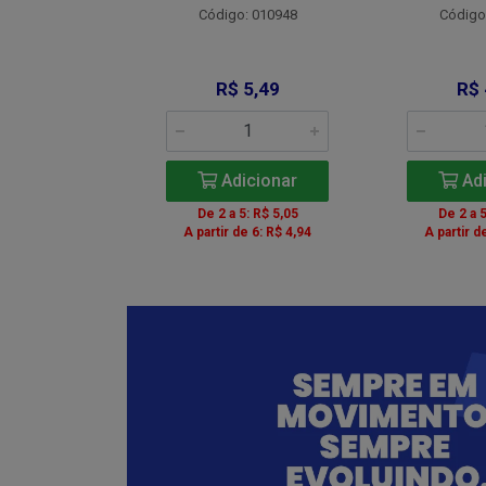
Código: 010948
Código
: 012734
 9,00
R$ 5,49
R$ 
icionar
Adicionar
Adi
5: R$ 8,28
De 2 a 5: R$ 5,05
De 2 a 5
de 6: R$ 8,10
A partir de 6: R$ 4,94
A partir d