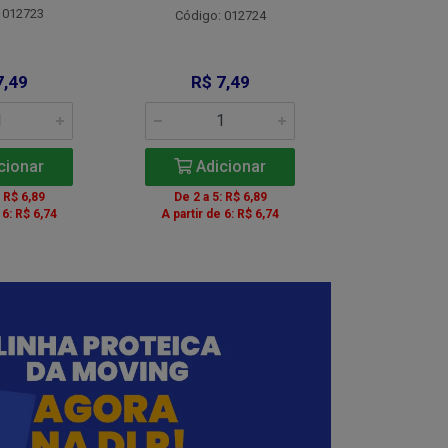
 012723
Código:
Código: 012724
7,49
R$ 7,49
R$ 8
cionar
Adicionar
Adic
: R$ 6,89
De 2 a 5: R$ 6,89
De 2 a 5:
 6: R$ 6,74
A partir de 6: R$ 6,74
A partir de 