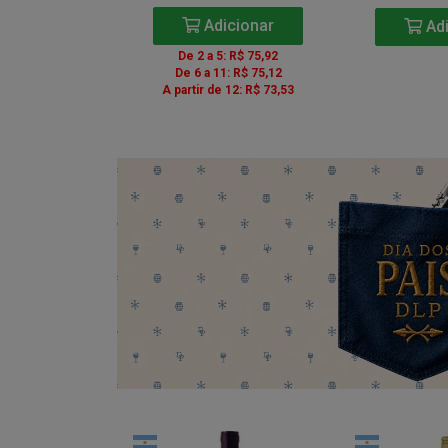
icionar
Adicionar
Adi
5: R$ 85,41
De 2 a 5: R$ 75,92
1: R$ 84,51
De 6 a 11: R$ 75,12
e 12: R$ 82,71
A partir de 12: R$ 73,53