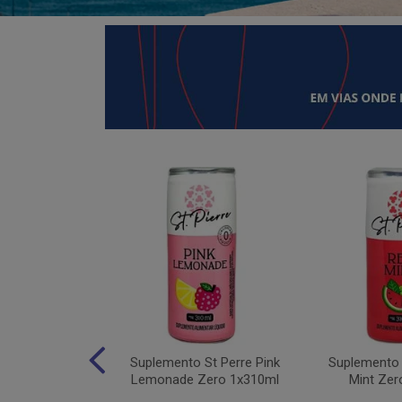
 Moving Hydro
Suplemento St Perre Pink
Suplemento 
tas Vermelhas
Lemonade Zero 1x310ml
Mint Zer
1x30g...