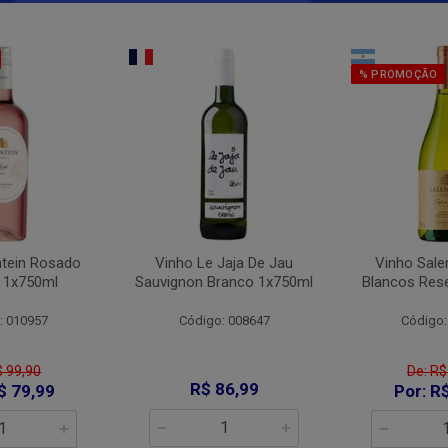
% PROMOÇÃO
ntein Rosado
Vinho Le Jaja De Jau
Vinho Sale
 1x750ml
Sauvignon Branco 1x750ml
Blancos Res
: 010957
Código: 008647
Código:
$ 99,90
De: R$
R$ 86,99
$ 79,99
Por: R