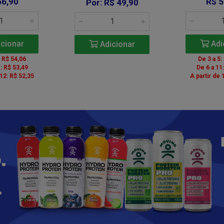
56,90
R$ 5
Por: R$ 49,90
cionar
Adi
Adicionar
: R$ 54,06
De 3 a 5:
: R$ 53,49
De 6 a 11
 12: R$ 52,35
A partir de 