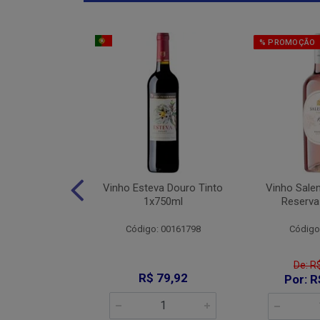
% PROMOÇÃO
Jaja De Jau
Vinho Esteva Douro Tinto
Vinho Sale
into 1x750ml
1x750ml
Reserva
: 008644
Código: 00161798
Código
De: R
89,90
R$ 79,92
Por: R