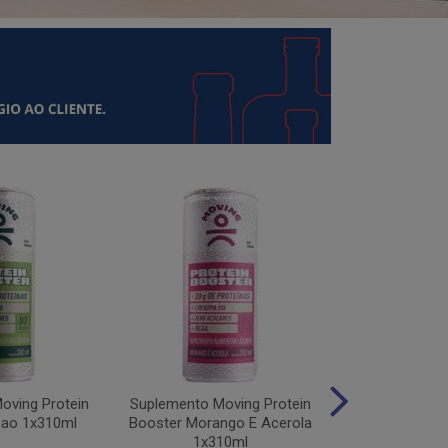
oving Protein
Suplemento Moving Protein
Suplemento M
mao 1x310ml
Booster Morango E Acerola
Protein Uv
1x310ml