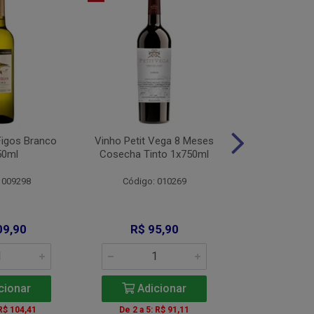
Figos Branco
Vinho Petit Vega 8 Meses
Vinho Alamo
50ml
Cosecha Tinto 1x750ml
Bco 1x
 009298
Código: 010269
Código: 
09,90
R$ 95,90
R$ 11
cionar
Adicionar
Adic
 R$ 104,41
De 2 a 5: R$ 91,11
A partir de 2