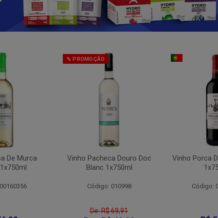
% PROMOÇÃO
ca De Murca
Vinho Pacheca Douro Doc
Vinho Porca D
 1x750ml
Blanc 1x750ml
1x7
 00160356
Código: 010998
Código: 
De: R$ 69,91