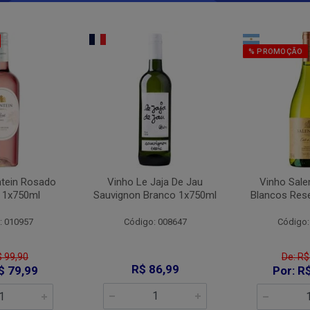
% PROMOÇÃO
ntein Rosado
Vinho Le Jaja De Jau
Vinho Sale
 1x750ml
Sauvignon Branco 1x750ml
Blancos Res
: 010957
Código: 008647
Código:
$ 99,90
De: R$
R$ 86,99
$ 79,99
Por: R