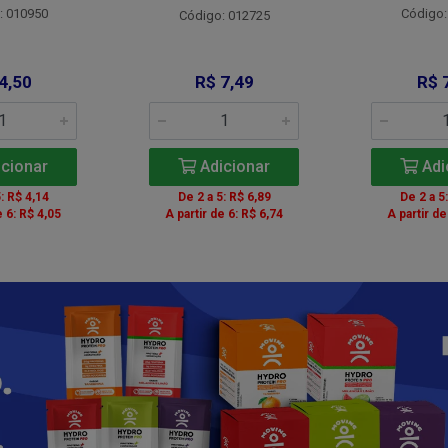
: 010950
Código:
Código: 012725
4,50
R$ 7,49
R$ 
cionar
Adicionar
Adi
: R$ 4,14
De 2 a 5: R$ 6,89
De 2 a 5
e 6: R$ 4,05
A partir de 6: R$ 6,74
A partir de