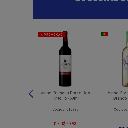
% PROMOÇÃO
eter Cabernet
Vinho Pacheca Douro Doc
Vinho Por
to 1x750ml
Tinto 1x750ml
Branco
: 010176
Código: 010995
Código:
De: R$ 69,93