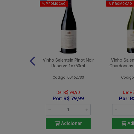
% PROMOÇÃO
% PROMOÇÃO
os Red Blend
Vinho Salentein Pinot Noir
Vinho Salen
750ml
Reserve 1x750ml
Chardonnay
 26007000
Código: 00162733
Código
De: R$ 99,90
De: R
115,90
Por: R$ 79,99
Por: R
icionar
Adicionar
Adi
e 2: R$ 106,63