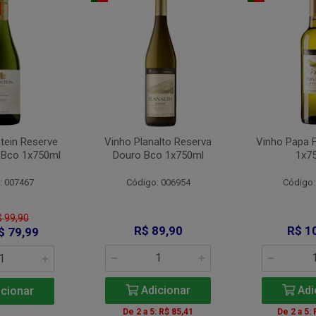
tein Reserve
Vinho Planalto Reserva
Vinho Papa 
 Bco 1x750ml
Douro Bco 1x750ml
1x7
: 007467
Código: 006954
Código:
$ 99,90
R$ 89,90
R$ 1
$ 79,99
Adicionar
Adi
cionar
De 2 a 5: R$ 85,41
De 2 a 5: