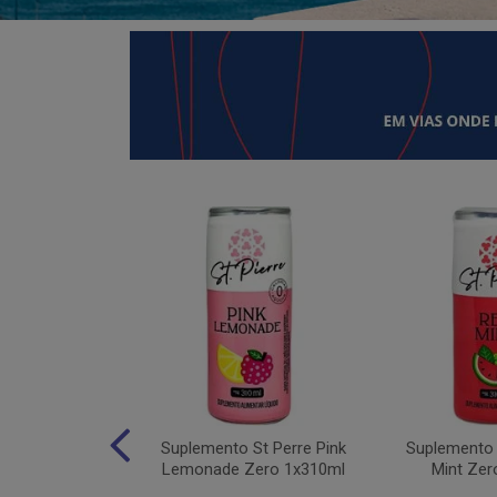
 Moving Hydro
Suplemento St Perre Pink
Suplemento 
tas Vermelhas
Lemonade Zero 1x310ml
Mint Zer
1x30g...