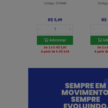
Código: 010948
Código
: 012734
 9,00
R$ 5,49
R$ 
icionar
Adicionar
Adi
5: R$ 8,28
De 2 a 5: R$ 5,05
De 2 a 5
de 6: R$ 8,10
A partir de 6: R$ 4,94
A partir d