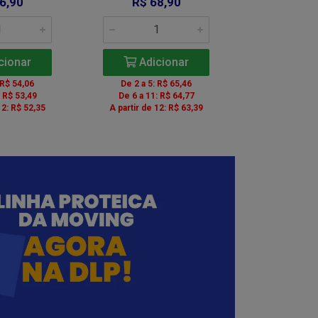
6,90
R$ 68,90
R$ 6
cionar
Adicionar
Adic
 R$ 54,06
De 2 a 5: R$ 65,46
De 2 a 5: 
: R$ 53,49
De 6 a 11: R$ 64,77
De 6 a 11:
12: R$ 52,35
A partir de 12: R$ 63,39
A partir de 1