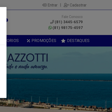
|
Entrar
Cadastrar
Fale Conosco
0
(81) 3445-6579
(81) 98175-4597
ESSORIOS
PROMOÇÕES
DESTAQUES