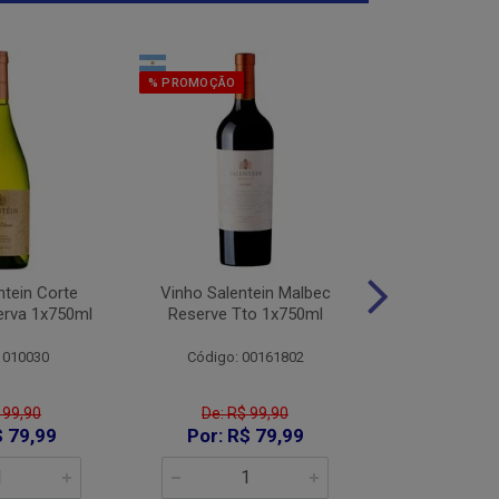
% PROMOÇÃO
% PROMOÇÃO
ntein Corte
Vinho Salentein Malbec
Vinho Salent
erva 1x750ml
Reserve Tto 1x750ml
Tintas Res
1x75
 010030
Código: 00161802
Código:
 99,90
De: R$ 99,90
De: R$
$ 79,99
Por: R$ 79,99
Por: R$