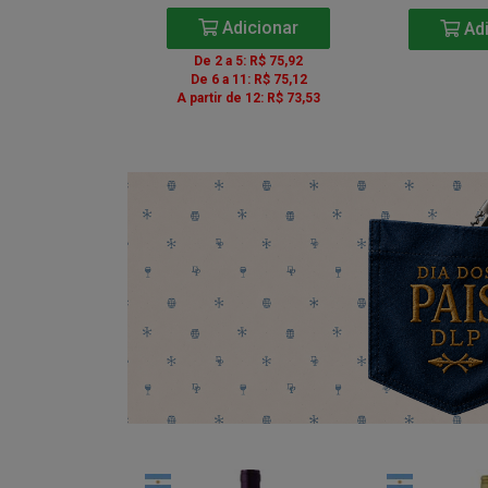
icionar
Adicionar
Adi
5: R$ 85,41
De 2 a 5: R$ 75,92
1: R$ 84,51
De 6 a 11: R$ 75,12
e 12: R$ 82,71
A partir de 12: R$ 73,53