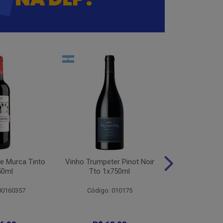
e Murca Tinto
Vinho Trumpeter Pinot Noir
Vinho Trum
50ml
Tto 1x750ml
Malbec 
00160357
Código: 010175
Código: