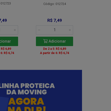
 012723
Código:
Código: 012724
7,49
R$ 7,49
R$ 8
cionar
Adicionar
Adic
: R$ 6,89
De 2 a 5: R$ 6,89
De 2 a 5:
 6: R$ 6,74
A partir de 6: R$ 6,74
A partir de 