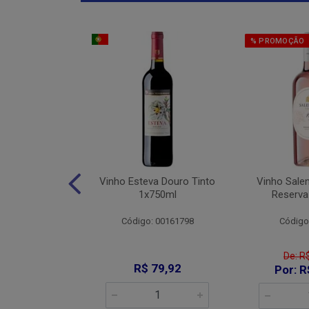
% PROMOÇÃO
Jaja De Jau
Vinho Esteva Douro Tinto
Vinho Sale
into 1x750ml
1x750ml
Reserva
: 008644
Código: 00161798
Código
De: R
89,90
R$ 79,92
Por: R