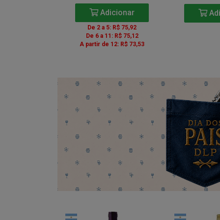
icionar
Adicionar
Adi
5: R$ 85,41
De 2 a 5: R$ 75,92
1: R$ 84,51
De 6 a 11: R$ 75,12
e 12: R$ 82,71
A partir de 12: R$ 73,53