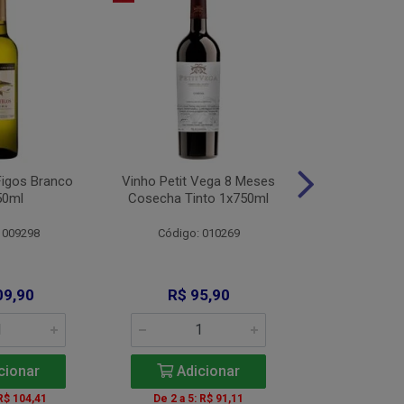
Figos Branco
Vinho Petit Vega 8 Meses
Vinho Alamo
50ml
Cosecha Tinto 1x750ml
Bco 1x
 009298
Código: 010269
Código: 
09,90
R$ 95,90
R$ 11
cionar
Adicionar
Adic
 R$ 104,41
De 2 a 5: R$ 91,11
A partir de 2