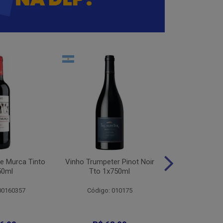
e Murca Tinto
Vinho Trumpeter Pinot Noir
Vinho Trum
50ml
Tto 1x750ml
Malbec 
00160357
Código: 010175
Código: