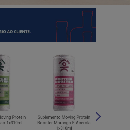
oving Protein
Suplemento Moving Protein
Suplemento M
mao 1x310ml
Booster Morango E Acerola
Protein Uv
1x310ml