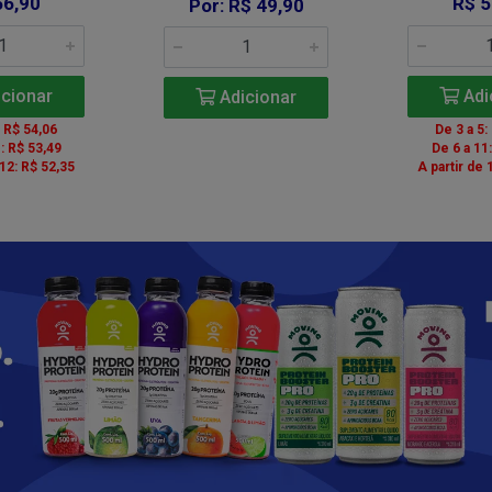
56,90
R$ 5
Por: R$ 49,90
cionar
Adi
Adicionar
: R$ 54,06
De 3 a 5:
: R$ 53,49
De 6 a 11
 12: R$ 52,35
A partir de 