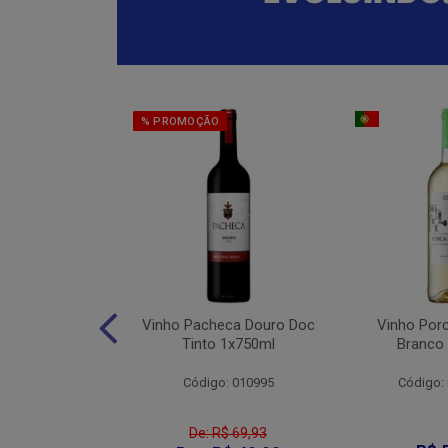
% PROMOÇÃO
eter Cabernet
Vinho Pacheca Douro Doc
Vinho Por
to 1x750ml
Tinto 1x750ml
Branco
: 010176
Código: 010995
Código:
De: R$ 69,93