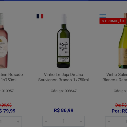
% PROMOÇÃO
ntein Rosado
Vinho Le Jaja De Jau
Vinho Sale
 1x750ml
Sauvignon Branco 1x750ml
Blancos Res
: 010957
Código: 008647
Código:
$ 99,90
De: R$
R$ 86,99
$ 79,99
Por: R