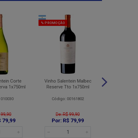
% PROMOÇÃO
% PROMOÇÃO
ntein Corte
Vinho Salentein Malbec
Vinho Salent
erva 1x750ml
Reserve Tto 1x750ml
Tintas Res
1x75
 010030
Código: 00161802
Código:
 99,90
De: R$ 99,90
De: R$
$ 79,99
Por: R$ 79,99
Por: R$