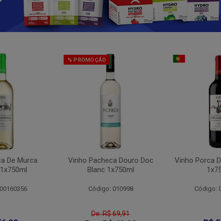
% PROMOÇÃO
ca De Murca
Vinho Pacheca Douro Doc
Vinho Porca D
 1x750ml
Blanc 1x750ml
1x7
 00160356
Código: 010998
Código: 
De: R$ 69,91