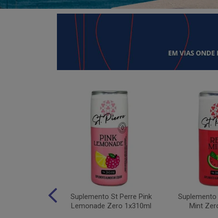
 Moving Hydro
Suplemento St Perre Pink
Suplemento 
tas Vermelhas
Lemonade Zero 1x310ml
Mint Zer
1x30g...