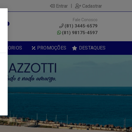
|
Entrar
Cadastrar
Fale Conosco
0
(81) 3445-6579
(81) 98175-4597
ESSORIOS
PROMOÇÕES
DESTAQUES