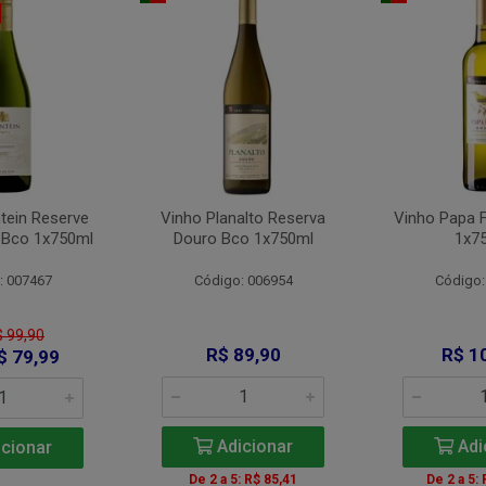
tein Reserve
Vinho Planalto Reserva
Vinho Papa 
 Bco 1x750ml
Douro Bco 1x750ml
1x7
: 007467
Código: 006954
Código:
$ 99,90
R$ 89,90
R$ 1
$ 79,99
Adicionar
Adi
cionar
De 2 a 5: R$ 85,41
De 2 a 5: