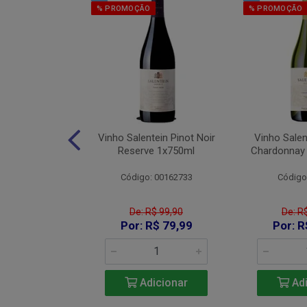
% PROMOÇÃO
% PROMOÇÃO
os Red Blend
Vinho Salentein Pinot Noir
Vinho Salen
750ml
Reserve 1x750ml
Chardonnay
 26007000
Código: 00162733
Código
De: R$ 99,90
De: R
115,90
Por: R$ 79,99
Por: R
icionar
Adicionar
Adi
e 2: R$ 106,63