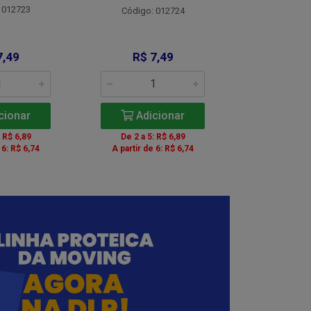
 012723
Código:
Código: 012724
7,49
R$ 7,49
R$ 8
cionar
Adicionar
Adic
: R$ 6,89
De 2 a 5: R$ 6,89
De 2 a 5:
 6: R$ 6,74
A partir de 6: R$ 6,74
A partir de 