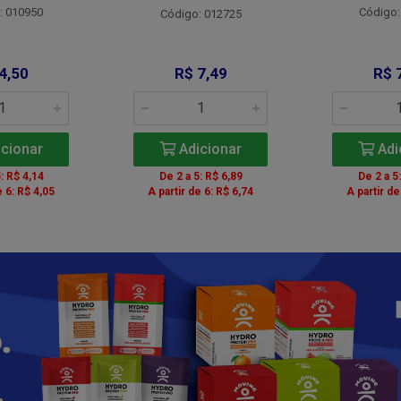
: 010950
Código:
Código: 012725
4,50
R$ 7,49
R$ 
cionar
Adicionar
Adi
: R$ 4,14
De 2 a 5: R$ 6,89
De 2 a 5
e 6: R$ 4,05
A partir de 6: R$ 6,74
A partir de