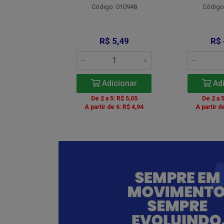
Código: 010948
Código
: 012734
 9,00
R$ 5,49
R$ 
icionar
Adicionar
Adi
5: R$ 8,28
De 2 a 5: R$ 5,05
De 2 a 5
de 6: R$ 8,10
A partir de 6: R$ 4,94
A partir d