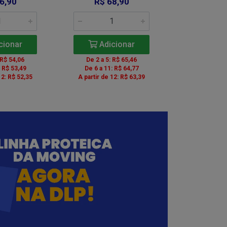
6,90
R$ 68,90
R$ 6
cionar
Adicionar
Adic
 R$ 54,06
De 2 a 5: R$ 65,46
De 2 a 5: 
: R$ 53,49
De 6 a 11: R$ 64,77
De 6 a 11:
12: R$ 52,35
A partir de 12: R$ 63,39
A partir de 1