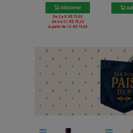
icionar
Adicionar
Adi
5: R$ 85,41
De 2 a 5: R$ 75,92
1: R$ 84,51
De 6 a 11: R$ 75,12
e 12: R$ 82,71
A partir de 12: R$ 73,53