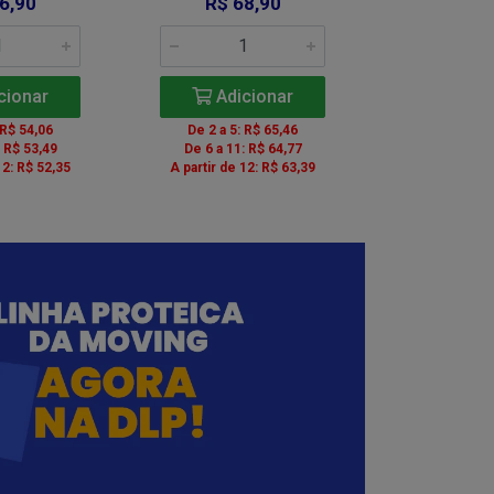
6,90
R$ 68,90
R$ 6
cionar
Adicionar
Adic
 R$ 54,06
De 2 a 5: R$ 65,46
De 2 a 5: 
: R$ 53,49
De 6 a 11: R$ 64,77
De 6 a 11:
12: R$ 52,35
A partir de 12: R$ 63,39
A partir de 1