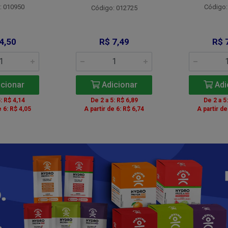
: 010950
Código:
Código: 012725
4,50
R$ 7,49
R$ 
cionar
Adicionar
Adi
: R$ 4,14
De 2 a 5: R$ 6,89
De 2 a 5
e 6: R$ 4,05
A partir de 6: R$ 6,74
A partir de