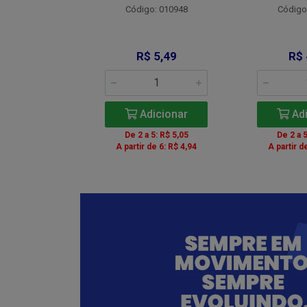
Código: 010948
Código
: 012734
 9,00
R$ 5,49
R$ 
icionar
Adicionar
Adi
5: R$ 8,28
De 2 a 5: R$ 5,05
De 2 a 5
de 6: R$ 8,10
A partir de 6: R$ 4,94
A partir d