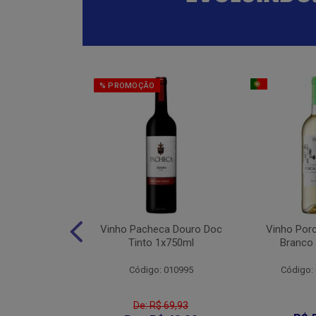
% PROMOÇÃO
eter Cabernet
Vinho Pacheca Douro Doc
Vinho Por
to 1x750ml
Tinto 1x750ml
Branco
: 010176
Código: 010995
Código:
De: R$ 69,93