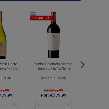
% PROMOÇÃO
% PROMOÇÃO
ntein Corte
Vinho Salentein Malbec
Vinho Salent
erva 1x750ml
Reserve Tto 1x750ml
Tintas Res
1x75
 010030
Código: 00161802
Código:
 99,90
De: R$ 99,90
De: R$
$ 79,99
Por: R$ 79,99
Por: R$