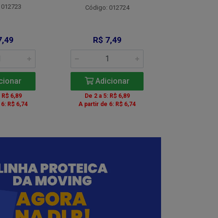
 012723
Código:
Código: 012724
7,49
R$ 7,49
R$ 8
cionar
Adicionar
Adic
: R$ 6,89
De 2 a 5: R$ 6,89
De 2 a 5:
 6: R$ 6,74
A partir de 6: R$ 6,74
A partir de 