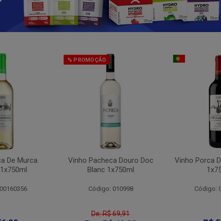
% PROMOÇÃO
ca De Murca
Vinho Pacheca Douro Doc
Vinho Porca D
 1x750ml
Blanc 1x750ml
1x7
 00160356
Código: 010998
Código: 
De: R$ 69,91