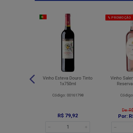
% PROMOÇÃO
Jaja De Jau
Vinho Esteva Douro Tinto
Vinho Sale
into 1x750ml
1x750ml
Reserva
: 008644
Código: 00161798
Código
De: R
89,90
R$ 79,92
Por: R