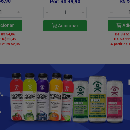
56,90
R$ 5
Por: R$ 49,90
cionar
Adi
Adicionar
: R$ 54,06
De 3 a 5:
: R$ 53,49
De 6 a 11
 12: R$ 52,35
A partir de 