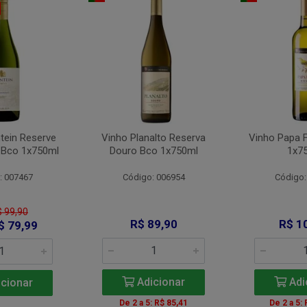
tein Reserve
Vinho Planalto Reserva
Vinho Papa 
 Bco 1x750ml
Douro Bco 1x750ml
1x7
: 007467
Código: 006954
Código:
$ 99,90
R$ 89,90
R$ 1
$ 79,99
Adicionar
Adi
cionar
De 2 a 5: R$ 85,41
De 2 a 5: