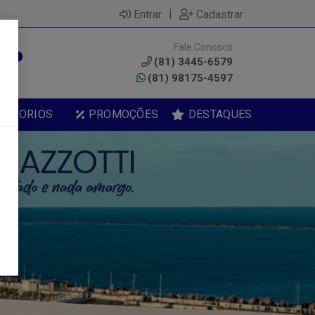
|
Entrar
Cadastrar
Fale Conosco
0
(81) 3445-6579
(81) 98175-4597
ESSORIOS
PROMOÇÕES
DESTAQUES