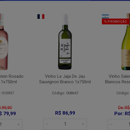
% PROMOÇÃO
ntein Rosado
Vinho Le Jaja De Jau
Vinho Sale
 1x750ml
Sauvignon Branco 1x750ml
Blancos Res
: 010957
Código: 008647
Código:
$ 99,90
De: R$
R$ 86,99
$ 79,99
Por: R