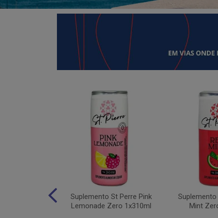
 Moving Hydro
Suplemento St Perre Pink
Suplemento 
tas Vermelhas
Lemonade Zero 1x310ml
Mint Zer
1x30g...