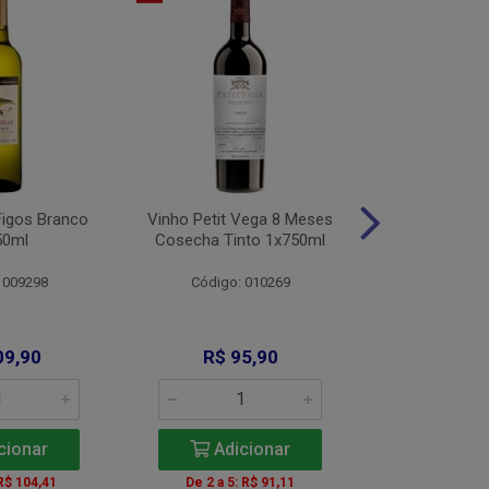
Figos Branco
Vinho Petit Vega 8 Meses
Vinho Alamo
50ml
Cosecha Tinto 1x750ml
Bco 1x
 009298
Código: 010269
Código: 
09,90
R$ 95,90
R$ 11
cionar
Adicionar
Adic
 R$ 104,41
De 2 a 5: R$ 91,11
A partir de 2