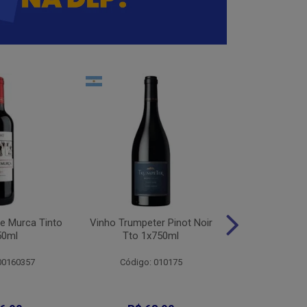
e Murca Tinto
Vinho Trumpeter Pinot Noir
Vinho Trum
50ml
Tto 1x750ml
Malbec 
00160357
Código: 010175
Código: