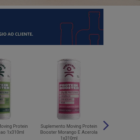
oving Protein
Suplemento Moving Protein
Suplemento M
mao 1x310ml
Booster Morango E Acerola
Protein Uv
1x310ml