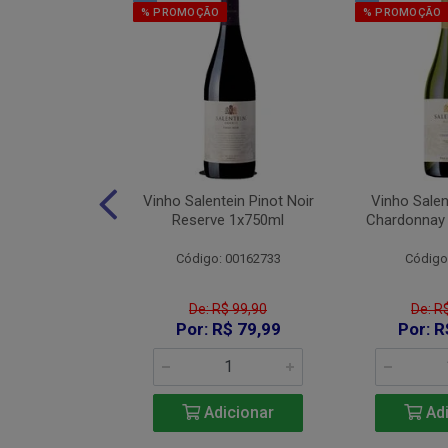
% PROMOÇÃO
% PROMOÇÃO
os Red Blend
Vinho Salentein Pinot Noir
Vinho Salen
750ml
Reserve 1x750ml
Chardonnay
 26007000
Código: 00162733
Código
De: R$ 99,90
De: R
115,90
Por: R$ 79,99
Por: R
icionar
Adicionar
Adi
e 2: R$ 106,63