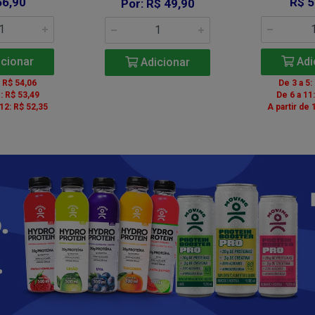
56,90
R$ 5
Por: R$ 49,90
cionar
Adi
Adicionar
: R$ 54,06
De 3 a 5:
: R$ 53,49
De 6 a 11
 12: R$ 52,35
A partir de 