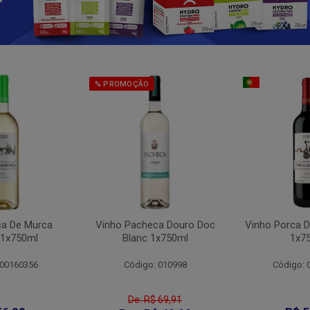
% PROMOÇÃO
ca De Murca
Vinho Pacheca Douro Doc
Vinho Porca D
 1x750ml
Blanc 1x750ml
1x7
 00160356
Código: 010998
Código: 
De: R$ 69,91