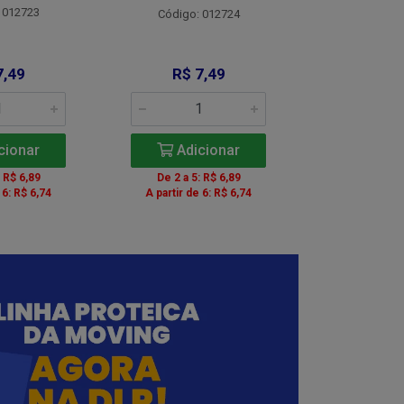
 012723
Código:
Código: 012724
7,49
R$ 7,49
R$ 8
cionar
Adicionar
Adic
: R$ 6,89
De 2 a 5: R$ 6,89
De 2 a 5:
 6: R$ 6,74
A partir de 6: R$ 6,74
A partir de 