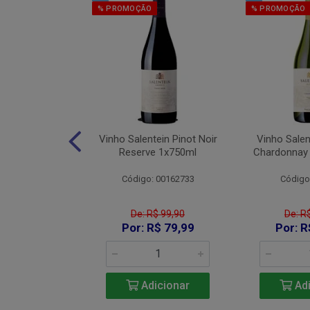
% PROMOÇÃO
% PROMOÇÃO
os Red Blend
Vinho Salentein Pinot Noir
Vinho Salen
750ml
Reserve 1x750ml
Chardonnay
 26007000
Código: 00162733
Código
De: R$ 99,90
De: R
115,90
Por: R$ 79,99
Por: R
icionar
Adicionar
Adi
e 2: R$ 106,63