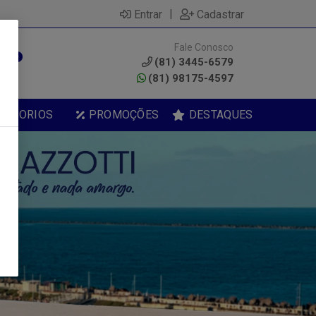
|
Entrar
Cadastrar
Fale Conosco
0
(81) 3445-6579
(81) 98175-4597
ESSORIOS
PROMOÇÕES
DESTAQUES