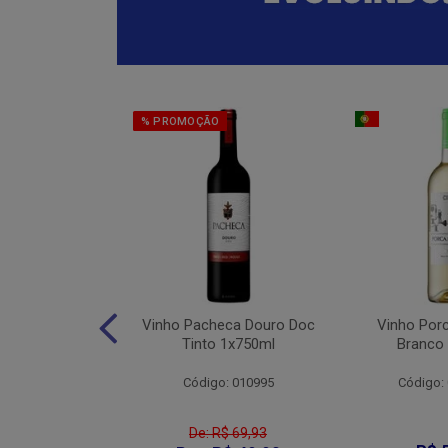
% PROMOÇÃO
eter Cabernet
Vinho Pacheca Douro Doc
Vinho Por
to 1x750ml
Tinto 1x750ml
Branco
: 010176
Código: 010995
Código:
De: R$ 69,93