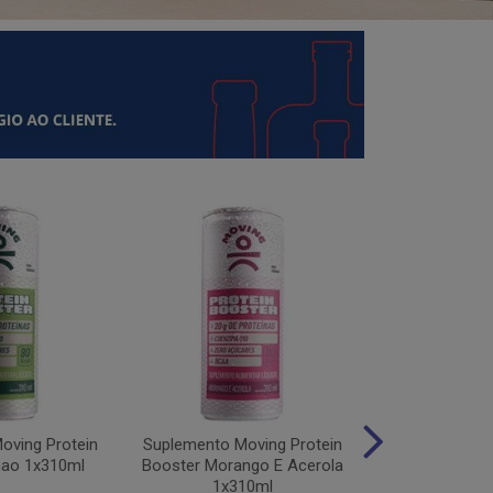
oving Protein
Suplemento Moving Protein
Suplemento M
mao 1x310ml
Booster Morango E Acerola
Protein Uv
1x310ml