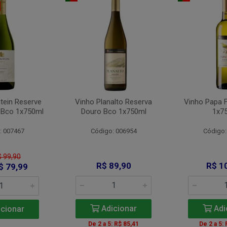
tein Reserve
Vinho Planalto Reserva
Vinho Papa 
 Bco 1x750ml
Douro Bco 1x750ml
1x7
: 007467
Código: 006954
Código:
$ 99,90
R$ 89,90
R$ 1
$ 79,99
Adicionar
Adi
cionar
De 2 a 5: R$ 85,41
De 2 a 5: