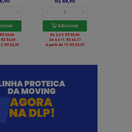
6,90
R$ 68,90
R$ 6
cionar
Adicionar
Adic
 R$ 54,06
De 2 a 5: R$ 65,46
De 2 a 5: 
: R$ 53,49
De 6 a 11: R$ 64,77
De 6 a 11:
12: R$ 52,35
A partir de 12: R$ 63,39
A partir de 1