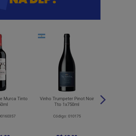
e Murca Tinto
Vinho Trumpeter Pinot Noir
Vinho Trum
50ml
Tto 1x750ml
Malbec 
00160357
Código: 010175
Código: