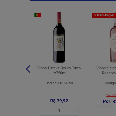
% PROMOÇÃO
Jaja De Jau
Vinho Esteva Douro Tinto
Vinho Sale
into 1x750ml
1x750ml
Reserva
: 008644
Código: 00161798
Código
De: R
89,90
R$ 79,92
Por: R