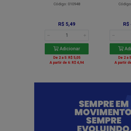
Código: 010948
Código
: 012734
 9,00
R$ 5,49
R$ 
icionar
Adicionar
Adi
5: R$ 8,28
De 2 a 5: R$ 5,05
De 2 a 5
de 6: R$ 8,10
A partir de 6: R$ 4,94
A partir d