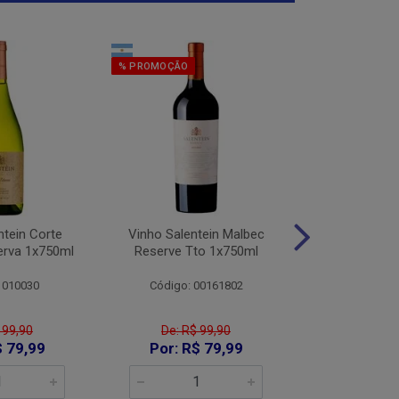
% PROMOÇÃO
% PROMOÇÃO
ntein Corte
Vinho Salentein Malbec
Vinho Salent
erva 1x750ml
Reserve Tto 1x750ml
Tintas Res
1x75
 010030
Código: 00161802
Código:
 99,90
De: R$ 99,90
De: R$
$ 79,99
Por: R$ 79,99
Por: R$