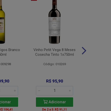
Figos Branco
Vinho Petit Vega 8 Meses
Vinho Alamo
50ml
Cosecha Tinto 1x750ml
Bco 1x
 009298
Código: 010269
Código: 
09,90
R$ 95,90
R$ 11
cionar
Adicionar
Adic
 R$ 104,41
De 2 a 5: R$ 91,11
A partir de 2