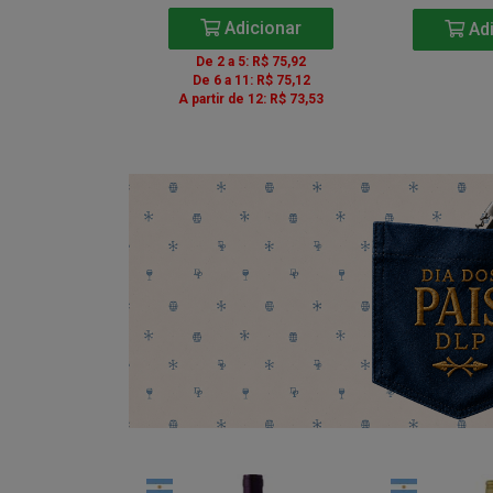
icionar
Adicionar
Adi
5: R$ 85,41
De 2 a 5: R$ 75,92
1: R$ 84,51
De 6 a 11: R$ 75,12
e 12: R$ 82,71
A partir de 12: R$ 73,53