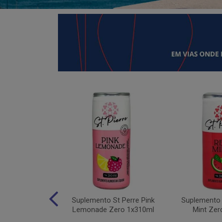
 Moving Hydro
Suplemento St Perre Pink
Suplemento 
tas Vermelhas
Lemonade Zero 1x310ml
Mint Zer
1x30g...