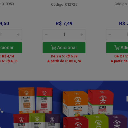
: 010950
Código:
Código: 012725
4,50
R$ 7,49
R$ 
cionar
Adicionar
Adi
: R$ 4,14
De 2 a 5: R$ 6,89
De 2 a 5
e 6: R$ 4,05
A partir de 6: R$ 6,74
A partir de