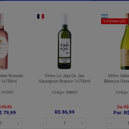
% PROMOÇÃO
ntein Rosado
Vinho Le Jaja De Jau
Vinho Sale
 1x750ml
Sauvignon Branco 1x750ml
Blancos Res
: 010957
Código: 008647
Código:
$ 99,90
De: R$
R$ 86,99
$ 79,99
Por: R