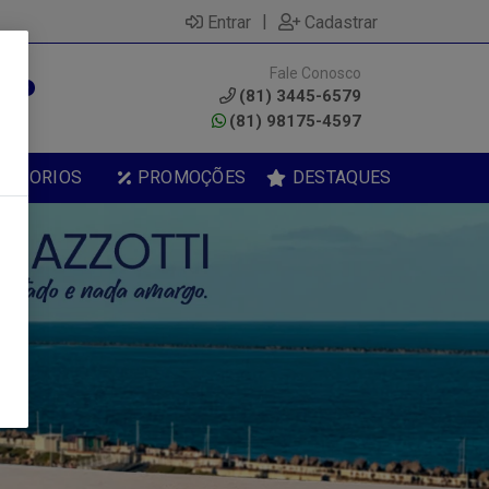
|
Entrar
Cadastrar
Fale Conosco
0
(81) 3445-6579
(81) 98175-4597
ESSORIOS
PROMOÇÕES
DESTAQUES