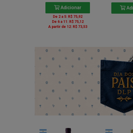
icionar
Adicionar
Adi
5: R$ 85,41
De 2 a 5: R$ 75,92
1: R$ 84,51
De 6 a 11: R$ 75,12
e 12: R$ 82,71
A partir de 12: R$ 73,53