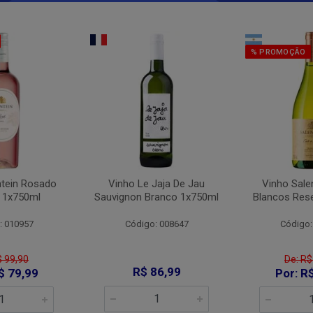
% PROMOÇÃO
ntein Rosado
Vinho Le Jaja De Jau
Vinho Sale
 1x750ml
Sauvignon Branco 1x750ml
Blancos Res
: 010957
Código: 008647
Código:
$ 99,90
De: R$
R$ 86,99
$ 79,99
Por: R