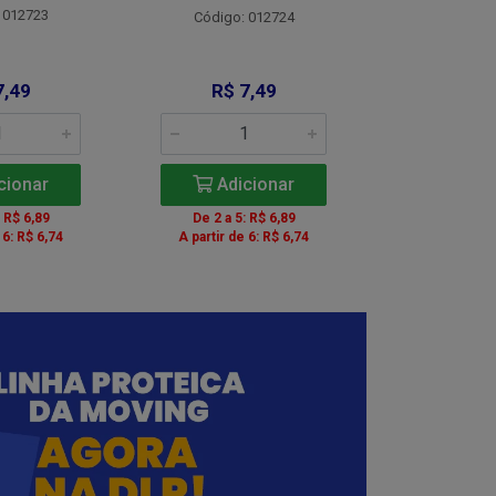
 012723
Código:
Código: 012724
7,49
R$ 7,49
R$ 8
cionar
Adicionar
Adic
: R$ 6,89
De 2 a 5: R$ 6,89
De 2 a 5:
 6: R$ 6,74
A partir de 6: R$ 6,74
A partir de 