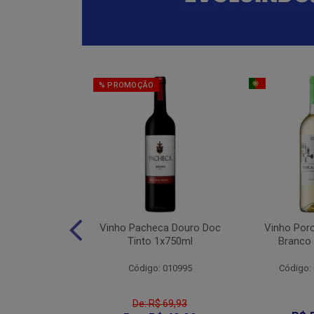
% PROMOÇÃO
eter Cabernet
Vinho Pacheca Douro Doc
Vinho Por
to 1x750ml
Tinto 1x750ml
Branco
: 010176
Código: 010995
Código:
De: R$ 69,93