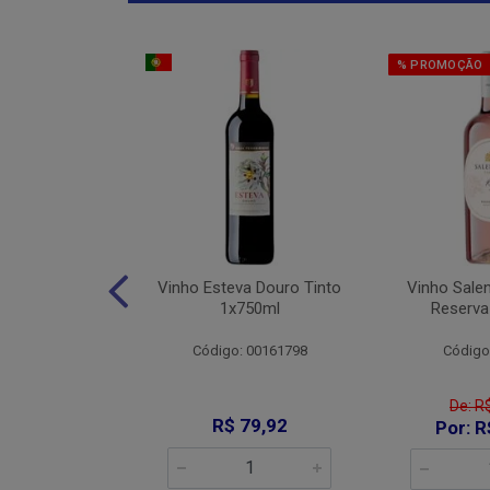
% PROMOÇÃO
Jaja De Jau
Vinho Esteva Douro Tinto
Vinho Sale
into 1x750ml
1x750ml
Reserva
: 008644
Código: 00161798
Código
De: R
89,90
R$ 79,92
Por: R