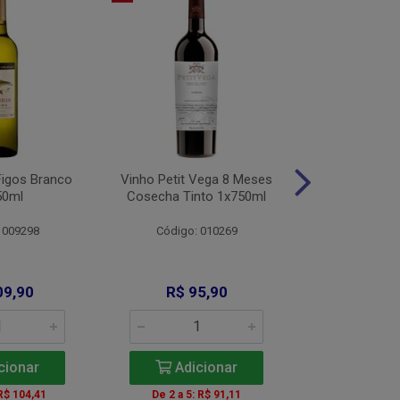
Figos Branco
Vinho Petit Vega 8 Meses
Vinho Alamo
50ml
Cosecha Tinto 1x750ml
Bco 1x
 009298
Código: 010269
Código: 
09,90
R$ 95,90
R$ 11
cionar
Adicionar
Adic
 R$ 104,41
De 2 a 5: R$ 91,11
A partir de 2