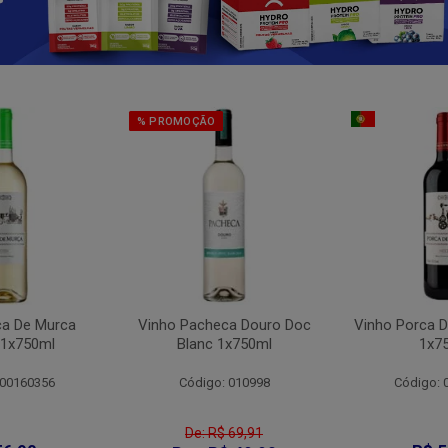
% PROMOÇÃO
ca De Murca
Vinho Pacheca Douro Doc
Vinho Porca D
 1x750ml
Blanc 1x750ml
1x7
 00160356
Código: 010998
Código: 
De: R$ 69,91