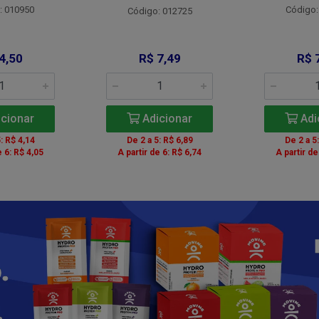
: 010950
Código:
Código: 012725
4,50
R$ 7,49
R$ 
cionar
Adicionar
Adi
: R$ 4,14
De 2 a 5: R$ 6,89
De 2 a 5
e 6: R$ 4,05
A partir de 6: R$ 6,74
A partir de