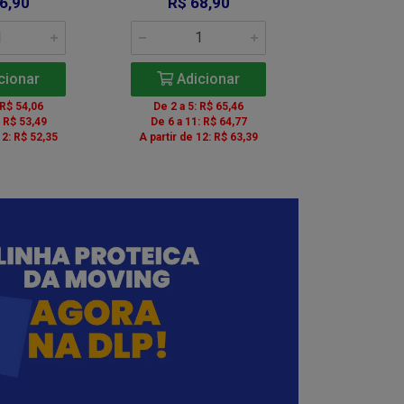
6,90
R$ 68,90
R$ 6
cionar
Adicionar
Adic
 R$ 54,06
De 2 a 5: R$ 65,46
De 2 a 5: 
: R$ 53,49
De 6 a 11: R$ 64,77
De 6 a 11:
12: R$ 52,35
A partir de 12: R$ 63,39
A partir de 1