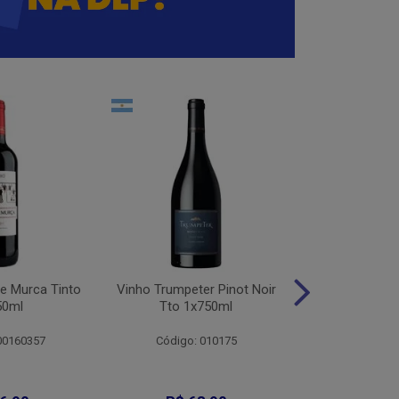
e Murca Tinto
Vinho Trumpeter Pinot Noir
Vinho Trum
50ml
Tto 1x750ml
Malbec 
00160357
Código: 010175
Código: