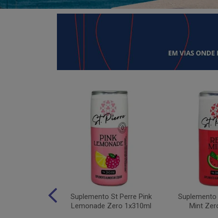
 Moving Hydro
Suplemento St Perre Pink
Suplemento 
tas Vermelhas
Lemonade Zero 1x310ml
Mint Zer
1x30g...