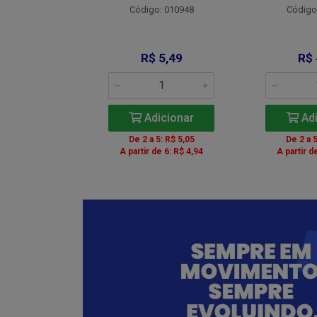
Código: 010948
Código
: 012734
 9,00
R$ 5,49
R$ 
icionar
Adicionar
Adi
5: R$ 8,28
De 2 a 5: R$ 5,05
De 2 a 5
de 6: R$ 8,10
A partir de 6: R$ 4,94
A partir d