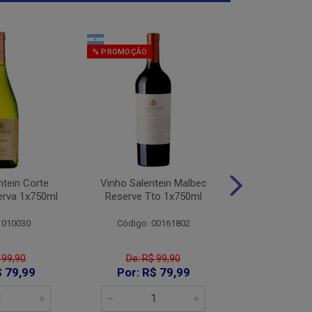
% PROMOÇÃO
% PROMOÇÃO
ntein Corte
Vinho Salentein Malbec
Vinho Salent
erva 1x750ml
Reserve Tto 1x750ml
Tintas Res
1x75
 010030
Código: 00161802
Código:
 99,90
De: R$ 99,90
De: R$
$ 79,99
Por: R$ 79,99
Por: R$