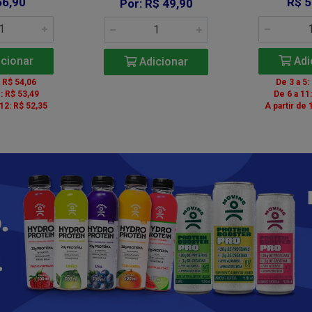
56,90
R$ 5
Por: R$ 49,90
cionar
Adi
Adicionar
: R$ 54,06
De 3 a 5:
: R$ 53,49
De 6 a 11
 12: R$ 52,35
A partir de 