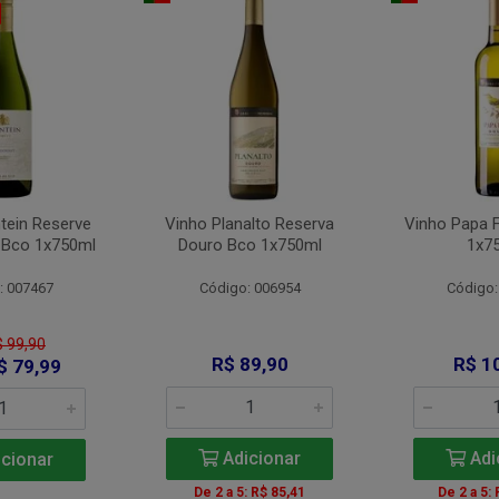
tein Reserve
Vinho Planalto Reserva
Vinho Papa 
 Bco 1x750ml
Douro Bco 1x750ml
1x7
: 007467
Código: 006954
Código:
$ 99,90
R$ 89,90
R$ 1
$ 79,99
Adicionar
Adi
cionar
De 2 a 5: R$ 85,41
De 2 a 5: