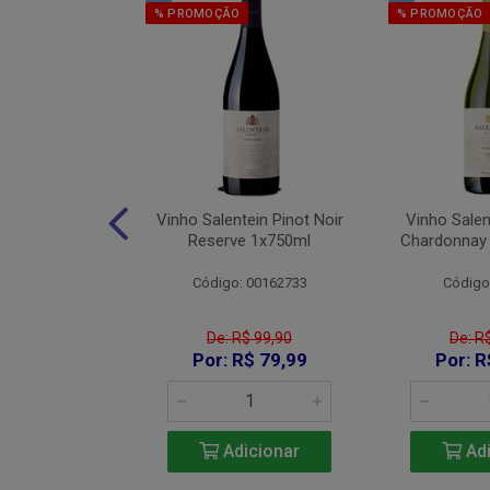
% PROMOÇÃO
% PROMOÇÃO
os Red Blend
Vinho Salentein Pinot Noir
Vinho Salen
750ml
Reserve 1x750ml
Chardonnay
 26007000
Código: 00162733
Código
De: R$ 99,90
De: R
115,90
Por: R$ 79,99
Por: R
icionar
Adicionar
Adi
e 2: R$ 106,63