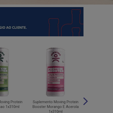
oving Protein
Suplemento Moving Protein
Suplemento M
mao 1x310ml
Booster Morango E Acerola
Protein Uv
1x310ml