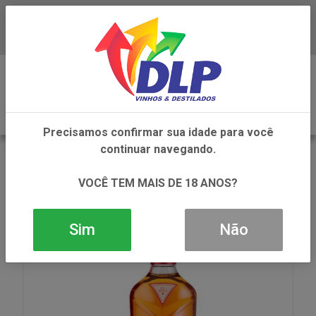
Baixe já o APP da DLP Vinhos
0
Precisamos confirmar sua idade para você
continuar navegando.
VOLTAR
INÍCIO
DESTILADOS
WHISKY
WHISKY THE MACALLAN THE HARMONY COLLECTION
VOCÊ TEM MAIS DE 18 ANOS?
1X700ML
Sim
Não