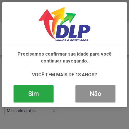
Baixe já o APP da DLP Vinhos
0
Precisamos confirmar sua idade para você
continuar navegando.
VINHO
VOLTAR
VOCÊ TEM MAIS DE 18 ANOS?
INÍCIO
VINHOS
VINHO
Filtros
Sim
Não
2 produtos ordenados por: